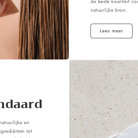
de beste kwaliteit v
natuurlijke bron.
Lees meer
andaard
atuurlijke en
ngrediënten tot