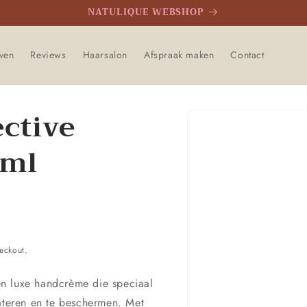
NATULIQUE WEBSHOP
even
Reviews
Haarsalon
Afspraak maken
Contact
ective
Ga direct naar
productinformatie
0ml
eckout.
n luxe handcrème die speciaal
rateren en te beschermen. Met