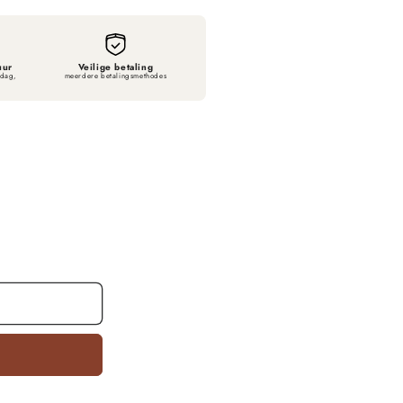
uur
Veilige betaling
sdag,
meerdere betalingsmethodes