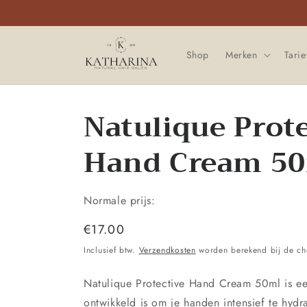
Meteen
naar de
content
Shop
Merken
Tari
Natulique Prot
Hand Cream 5
Normale prijs:
Normale
€17.00
prijs
Inclusief btw.
Verzendkosten
worden berekend bij de ch
Natulique Protective Hand Cream 50ml is ee
ontwikkeld is om je handen intensief te hyd