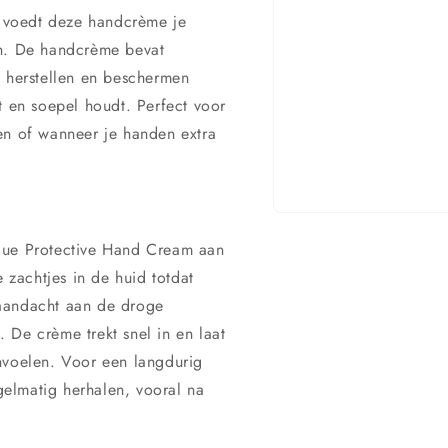
t, voedt deze handcrème je
en. De handcrème bevat
e herstellen en beschermen
t en soepel houdt. Perfect voor
en of wanneer je handen extra
Media
1
que Protective Hand Cream aan
openen
in
zachtjes in de huid totdat
modaal
 aandacht aan de droge
 De crème trekt snel in en laat
nvoelen. Voor een langdurig
elmatig herhalen, vooral na