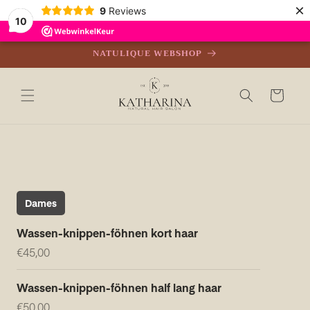
Meteen
×
9
Reviews
naar de
10
content
NATULIQUE WEBSHOP
Winkelwagen