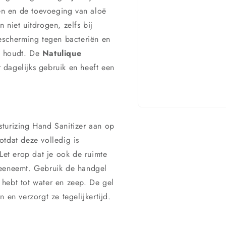
ten en de toevoeging van aloë
 niet uitdrogen, zelfs bij
bescherming tegen bacteriën en
gt houdt. De
Natulique
 dagelijks gebruik en heeft een
Media
1
turizing Hand Sanitizer aan op
openen
in
otdat deze volledig is
modaal
et erop dat je ook de ruimte
meeneemt. Gebruik de handgel
hebt tot water en zeep. De gel
 en verzorgt ze tegelijkertijd.