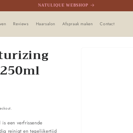
NATULIQUE WEBSHOP
even
Reviews
Haarsalon
Afspraak maken
Contact
turizing
Ga direct naar
productinformatie
 250ml
eckout.
 is een verfrissende
g reinigt en tegelijkertijd