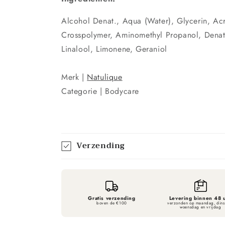
Alcohol Denat., Aqua (Water), Glycerin, Acr
Crosspolymer, Aminomethyl Propanol, Dena
Linalool, Limonene, Geraniol
Merk |
Natulique
Categorie | Bodycare
Verzending
Gratis verzending
Levering binnen 48 
boven de €100
verzonden op maandag, din
woensdag en vrijdag