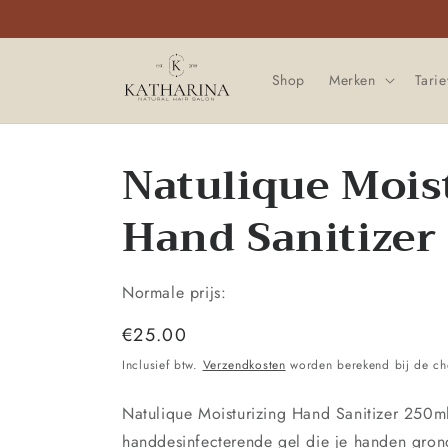
Meteen
naar de
content
Shop
Merken
Tari
Natulique Mois
Hand Sanitizer
Normale prijs:
Normale
€25.00
prijs
Inclusief btw.
Verzendkosten
worden berekend bij de ch
Natulique Moisturizing Hand Sanitizer 250ml
handdesinfecterende gel die je handen grondi