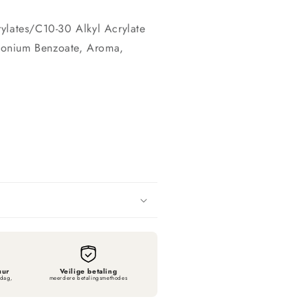
ylates/C10-30 Alkyl Acrylate
tonium Benzoate, Aroma,
uur
Veilige betaling
sdag,
meerdere betalingsmethodes