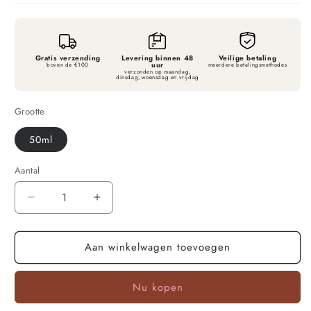
Gratis verzending
Levering binnen 48
Veilige betaling
uur
boven de €100
meerdere betalingsmethodes
verzonden op maandag,
dinsdag, woensdag en vrijdag
Grootte
50ml
Aantal
Aantal
Aantal
verlagen
verhogen
voor
voor
Aan winkelwagen toevoegen
Lykkegaard
Lykkegaard
Illuminating
Illuminating
Self-
Self-
Nu kopen
Tan
Tan
Drops
Drops