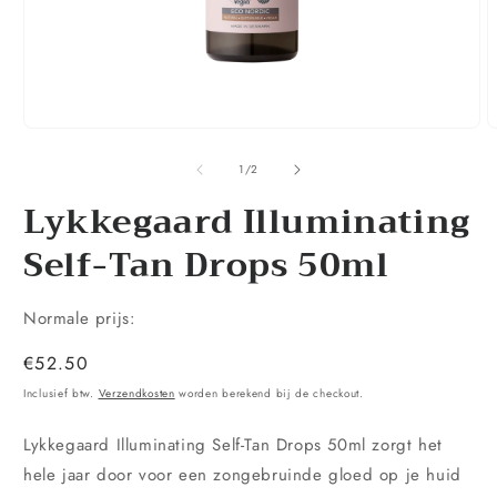
Media
M
1
2
openen
o
van
1
/
2
in
i
modaal
Lykkegaard Illuminating
m
Self-Tan Drops 50ml
Normale prijs:
Normale
€52.50
prijs
Inclusief btw.
Verzendkosten
worden berekend bij de checkout.
Lykkegaard Illuminating Self-Tan Drops 50ml zorgt het
hele jaar door voor een zongebruinde gloed op je huid