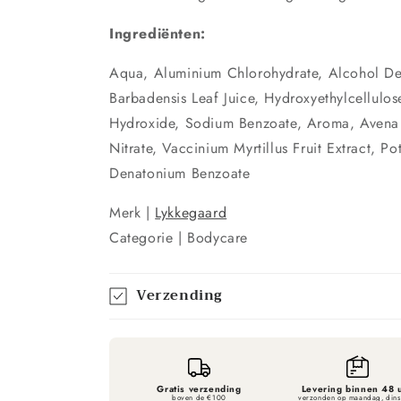
Ingrediënten:
Aqua, Aluminium Chlorohydrate, Alcohol Den
Barbadensis Leaf Juice, Hydroxyethylcellulos
Hydroxide, Sodium Benzoate, Aroma, Avena 
Nitrate, Vaccinium Myrtillus Fruit Extract, P
Denatonium Benzoate
Merk |
Lykkegaard
Categorie | Bodycare
Verzending
Gratis verzending
Levering binnen 48 
boven de €100
verzonden op maandag, din