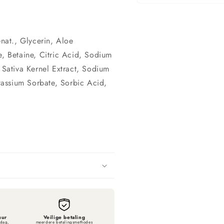
Media
1
openen
in
modaal
at., Glycerin, Aloe
e, Betaine, Citric Acid, Sodium
Sativa Kernel Extract, Sodium
otassium Sorbate, Sorbic Acid,
uur
Veilige betaling
sdag,
meerdere betalingsmethodes