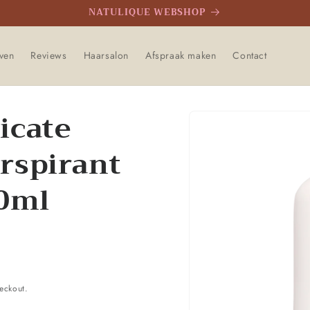
NATULIQUE WEBSHOP
even
Reviews
Haarsalon
Afspraak maken
Contact
icate
Ga direct naar
productinformatie
rspirant
50ml
eckout.