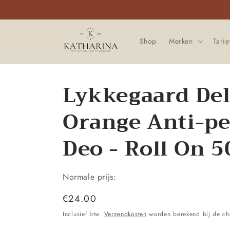
Meteen
naar de
content
Shop
Merken
Tari
Lykkegaard Del
Orange Anti-pe
Deo - Roll On 
Normale prijs:
Normale
€24.00
prijs
Inclusief btw.
Verzendkosten
worden berekend bij de ch