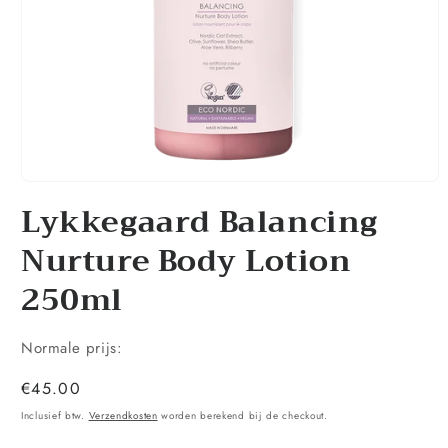
Media
1
Lykkegaard Balancing
openen
in
Nurture Body Lotion
modaal
250ml
Normale prijs:
Normale
€45.00
prijs
Inclusief btw.
Verzendkosten
worden berekend bij de checkout.