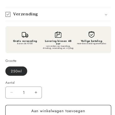
Verzending
Gratis verzending
Levering binnen 48
Veilige betaling
uur
boven de €100
meerdere betalingsmethodes
verzonden op maandag,
dinsdag, woensdag en vrijdag
Grootte
250ml
Aantal
Aantal
Aantal
verlagen
verhogen
voor
voor
Aan winkelwagen toevoegen
Lykkegaard
Lykkegaard